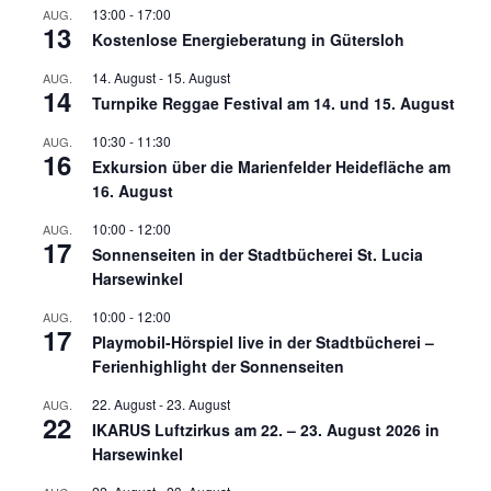
13:00
-
17:00
AUG.
13
Kostenlose Energieberatung in Gütersloh
14. August
-
15. August
AUG.
14
Turnpike Reggae Festival am 14. und 15. August
10:30
-
11:30
AUG.
16
Exkursion über die Marienfelder Heidefläche am
16. August
10:00
-
12:00
AUG.
17
Sonnenseiten in der Stadtbücherei St. Lucia
Harsewinkel
10:00
-
12:00
AUG.
17
Playmobil-Hörspiel live in der Stadtbücherei –
Ferienhighlight der Sonnenseiten
22. August
-
23. August
AUG.
22
IKARUS Luftzirkus am 22. – 23. August 2026 in
Harsewinkel