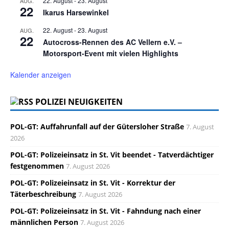
22. August
-
23. August
AUG.
22
Ikarus Harsewinkel
22. August
-
23. August
AUG.
22
Autocross-Rennen des AC Vellern e.V. –
Motorsport-Event mit vielen Highlights
Kalender anzeigen
POLIZEI NEUIGKEITEN
POL-GT: Auffahrunfall auf der Gütersloher Straße
7. August
2026
POL-GT: Polizeieinsatz in St. Vit beendet - Tatverdächtiger
festgenommen
7. August 2026
POL-GT: Polizeieinsatz in St. Vit - Korrektur der
Täterbeschreibung
7. August 2026
POL-GT: Polizeieinsatz in St. Vit - Fahndung nach einer
männlichen Person
7. August 2026