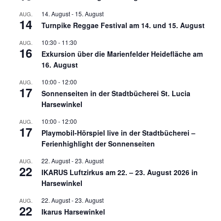
14. August
-
15. August
AUG.
14
Turnpike Reggae Festival am 14. und 15. August
10:30
-
11:30
AUG.
16
Exkursion über die Marienfelder Heidefläche am
16. August
10:00
-
12:00
AUG.
17
Sonnenseiten in der Stadtbücherei St. Lucia
Harsewinkel
10:00
-
12:00
AUG.
17
Playmobil-Hörspiel live in der Stadtbücherei –
Ferienhighlight der Sonnenseiten
22. August
-
23. August
AUG.
22
IKARUS Luftzirkus am 22. – 23. August 2026 in
Harsewinkel
22. August
-
23. August
AUG.
22
Ikarus Harsewinkel