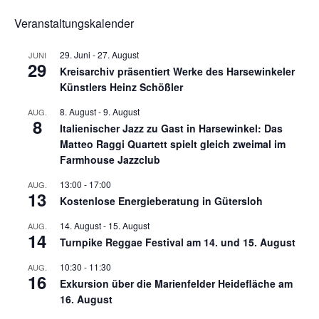
Veranstaltungskalender
29. Juni
-
27. August
JUNI
29
Kreisarchiv präsentiert Werke des Harsewinkeler
Künstlers Heinz Schößler
8. August
-
9. August
AUG.
8
Italienischer Jazz zu Gast in Harsewinkel: Das
Matteo Raggi Quartett spielt gleich zweimal im
Farmhouse Jazzclub
13:00
-
17:00
AUG.
13
Kostenlose Energieberatung in Gütersloh
14. August
-
15. August
AUG.
14
Turnpike Reggae Festival am 14. und 15. August
10:30
-
11:30
AUG.
16
Exkursion über die Marienfelder Heidefläche am
16. August