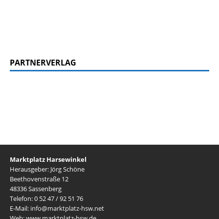
PARTNERVERLAG
Marktplatz Harsewinkel
Herausgeber: Jörg Schöne
Beethovenstraße 12
48336 Sassenberg
Telefon: 0 52 47 / 92 51 76
E-Mail:
info@marktplatz-hsw.net
Web: www.marktplatz-hsw.de