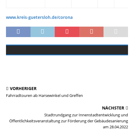
www.kreis-guetersloh.de/corona
GÜTERSLOH
KREIS GT
GÜTERSLOH
HARSEWINKEL
HARSEWINKEL
HARSEWINKEL
HARSEWINKEL
HARSEWINKEL
KREIS GT
HARSEWINKEL
GÜTERSLOH
VERBRAUCHERTIPPS
KREIS GT
GÜTERSLOH
VERSMOLD
GÜTERSLOH
GÜTERSLOH
MARIENFELD
GÜTERSLOH
HERZEBROCK-CLARHOLZ
HARSEWINKEL
GREFFEN
HERZEBROCK-CLARHOLZ
HARSEWINKEL
MARIENFELD
VERSMOLD
MARIENFELD
HARSEWINKEL
HARSEWINKEL
HARSEWINKEL
HARSEWINKEL
VERBRAUCHERTIPPS
MARIENFELD
GÜTERSLOH
HARSEWINKEL
HARSEWINKEL
HARSEWINKEL
MARIENFELD
MARIENFELD
HARSEWINKEL
HARSEWINKEL
HARSEWINKEL
KREIS GT
HARSEWINKEL
KREIS GT
HERZEBROCK-CLARHOLZ
HARSEWINKEL
WERBUNG
HARSEWINKEL
HARSEWINKEL
VORHERIGER
Fahrradtouren ab Harsewinkel und Greffen
NÄCHSTER
Stadtrundgang zur Innenstadtentwicklung und
Öffentlichkeitsveranstaltung zur Förderung der Gebäudesanierung
am 28.04.2022