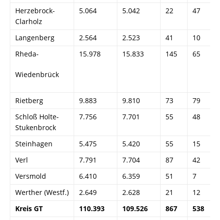
Herzebrock-
5.064
5.042
22
47
Clarholz
Langenberg
2.564
2.523
41
10
Rheda-
15.978
15.833
145
65
Wiedenbrück
Rietberg
9.883
9.810
73
79
Schloß Holte-
7.756
7.701
55
48
Stukenbrock
Steinhagen
5.475
5.420
55
15
Verl
7.791
7.704
87
42
Versmold
6.410
6.359
51
7
Werther (Westf.)
2.649
2.628
21
12
Kreis GT
110.393
109.526
867
538