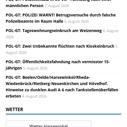
männlichen Person
7. August 2026
POL-GT: POLIZEI WARNT! Betrugsversuche durch falsche
Polizeibeamte im Raum Halle
6. August 2026
POL-GT: Tageswohnungseinbruch am Weizenweg
6. August
2026
POL-GT: Zwei Unbekannte flüchten nach Kioskeinbruch
5.
August 2026
POL-GT: Öffentlichkeitsfahndung nach vermisster 15-
Jährigen
5. August 2026
POL-GT: Beelen/Oelde/Harsewinkel/Rheda-
Wiedenbrück/Rietberg-Neuenkirchen und Hövelhof.
Hinweise zu dunklen Audi A 6 nach Tankstellenüberfällen
erbeten
4. August 2026
WETTER
Wetter Harsewinkel