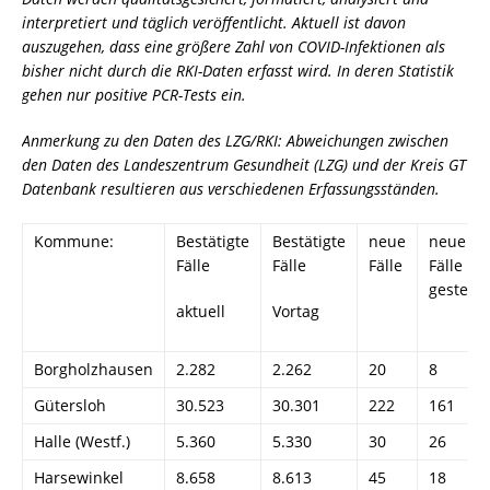
interpretiert und täglich veröffentlicht. Aktuell ist davon
auszugehen, dass eine größere Zahl von COVID-Infektionen als
bisher nicht durch die RKI-Daten erfasst wird. In deren Statistik
gehen nur positive PCR-Tests ein.
Anmerkung zu den Daten des LZG/RKI: Abweichungen zwischen
den Daten des Landeszentrum Gesundheit (LZG) und der Kreis GT
Datenbank resultieren aus verschiedenen Erfassungsständen.
Kommune:
Bestätigte
Bestätigte
neue
neue
Fälle
Fälle
Fälle
Fälle
gestern
aktuell
Vortag
Borgholzhausen
2.282
2.262
20
8
Gütersloh
30.523
30.301
222
161
Halle (Westf.)
5.360
5.330
30
26
Harsewinkel
8.658
8.613
45
18