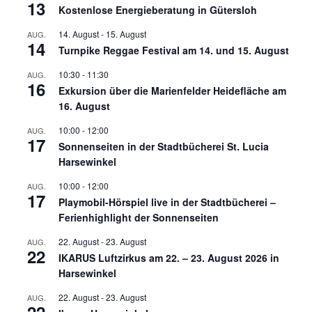
13
Kostenlose Energieberatung in Gütersloh
14. August
-
15. August
AUG.
14
Turnpike Reggae Festival am 14. und 15. August
10:30
-
11:30
AUG.
16
Exkursion über die Marienfelder Heidefläche am
16. August
10:00
-
12:00
AUG.
17
Sonnenseiten in der Stadtbücherei St. Lucia
Harsewinkel
10:00
-
12:00
AUG.
17
Playmobil-Hörspiel live in der Stadtbücherei –
Ferienhighlight der Sonnenseiten
22. August
-
23. August
AUG.
22
IKARUS Luftzirkus am 22. – 23. August 2026 in
Harsewinkel
22. August
-
23. August
AUG.
22