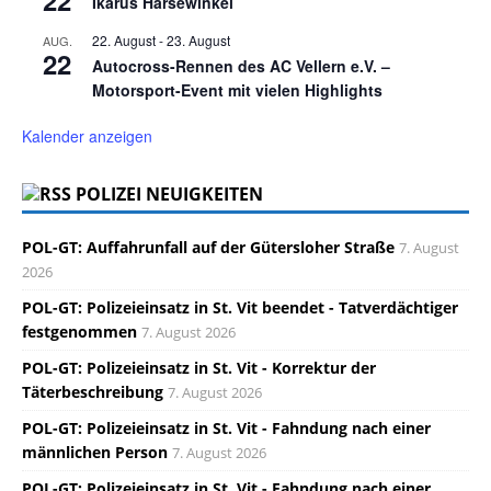
Ikarus Harsewinkel
22. August
-
23. August
AUG.
22
Autocross-Rennen des AC Vellern e.V. –
Motorsport-Event mit vielen Highlights
Kalender anzeigen
POLIZEI NEUIGKEITEN
POL-GT: Auffahrunfall auf der Gütersloher Straße
7. August
2026
POL-GT: Polizeieinsatz in St. Vit beendet - Tatverdächtiger
festgenommen
7. August 2026
POL-GT: Polizeieinsatz in St. Vit - Korrektur der
Täterbeschreibung
7. August 2026
POL-GT: Polizeieinsatz in St. Vit - Fahndung nach einer
männlichen Person
7. August 2026
POL-GT: Polizeieinsatz in St. Vit - Fahndung nach einer