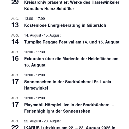
29
Kreisarchiv präsentiert Werke des Harsewinkeler
Künstlers Heinz Schößler
13:00
-
17:00
AUG.
13
Kostenlose Energieberatung in Gütersloh
14. August
-
15. August
AUG.
14
Turnpike Reggae Festival am 14. und 15. August
10:30
-
11:30
AUG.
16
Exkursion über die Marienfelder Heidefläche am
16. August
10:00
-
12:00
AUG.
17
Sonnenseiten in der Stadtbücherei St. Lucia
Harsewinkel
10:00
-
12:00
AUG.
17
Playmobil-Hörspiel live in der Stadtbücherei –
Ferienhighlight der Sonnenseiten
22. August
-
23. August
AUG.
22
IKARUS Luftzirkus am 22. – 23. August 2026 in