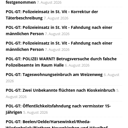
festgenommen
7. August 2026
POL-GT: Polizeieinsatz in St. Vit - Korrektur der
Täterbeschreibung
7. August 2026
POL-GT: Polizeieinsatz in St. Vit - Fahndung nach einer
männlichen Person
7. August 2026
POL-GT: Polizeieinsatz in St. Vit - Fahndung nach einer
männlichen Person
7. August 2026
POL-GT: POLIZEI WARNT! Betrugsversuche durch falsche
Polizeibeamte im Raum Halle
6. August 2026
POL-GT: Tageswohnungseinbruch am Weizenweg
6. August
2026
POL-GT: Zwei Unbekannte flüchten nach Kioskeinbruch
5.
August 2026
POL-GT: Öffentlichkeitsfahndung nach vermisster 15-
Jährigen
5. August 2026
POL-GT: Beelen/Oelde/Harsewinkel/Rheda-
Wiedenbrück/Rietberg-Neuenkirchen und Hövelhof.