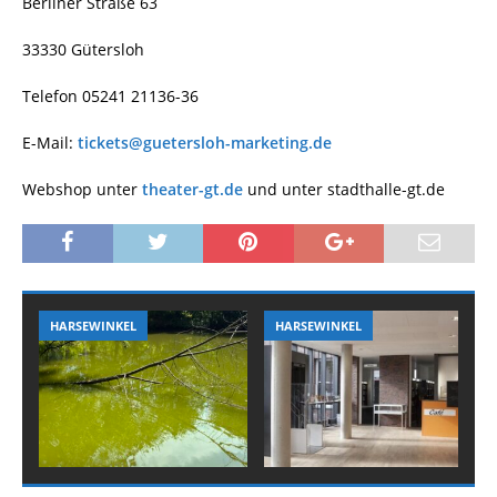
Berliner Straße 63
33330 Gütersloh
Telefon 05241 21136-36
E-Mail:
tickets@guetersloh-marketing.de
Webshop unter
theater-gt.de
und unter
stadthalle-gt.de
HARSEWINKEL
HARSEWINKEL