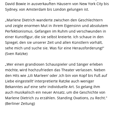
David Bowie in ausver
kauften Häusern von New York City bis
Sydney, von Amsterdam bis London gelungen ist.
„Marlene Dietrich wanderte zwischen den Geschlechtern
und zeigte enormen Mut in ihrem Eigensinn und absolutem
Perfektionismus. Gefangen im Ruhm und verschwunden in
einer Kunstfigur, die sie selbst kreierte. Ich schaue in den
Spiegel, den sie unserer Zeit und allen Künst
lern vorhält,
sehe mich und suche sie. Was für eine Herausforderung!“
(Sven Ratzke)
„Wer einen grandiosen Schauspieler und Sänger erleben
möchte, wird hochzufrieden das Theater verlassen. Neben
den Hits wie ‚Lili Marleen‘ oder ‚Ich bin von Kopf bis Fuß auf
Liebe ein
gestellt‘ interpretierte Ratzke auch weniger
Bekanntes auf eine sehr individuelle Art. So gelang ihm
auch musikalisch ein neuer Ansatz, um die Geschichte von
Marlene Dietrich zu erzählen. Standing Ovations, zu Recht.“
(Berliner Zeitung)