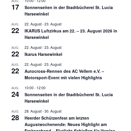
10:00
-
12:00
AUG.
17
Sonnenseiten in der Stadtbücherei St. Lucia
Harsewinkel
22. August
-
23. August
AUG.
22
IKARUS Luftzirkus am 22. – 23. August 2026 in
Harsewinkel
22. August
-
23. August
AUG.
22
Ikarus Harsewinkel
22. August
-
23. August
AUG.
22
Autocross-Rennen des AC Vellern e.V. –
Motorsport-Event mit vielen Highlights
10:00
-
12:00
AUG.
24
Sonnenseiten in der Stadtbücherei St. Lucia
Harsewinkel
28. August
-
30. August
AUG.
28
Heerder Schützenfest am letzten
Augustwochenende: Neues Highlight am
Freitagabend – Flutlicht-Schießen für Vereine