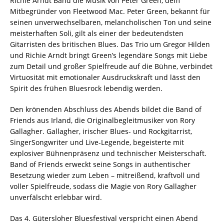
Richie Arndt Band die Musik von Peter Green, dem
Mitbegründer von Fleetwood Mac. Peter Green, bekannt für
seinen unverwechselbaren, melancholischen Ton und seine
meisterhaften Soli, gilt als einer der bedeutendsten
Gitarristen des britischen Blues. Das Trio um Gregor Hilden
und Richie Arndt bringt Green’s legendäre Songs mit Liebe
zum Detail und großer Spielfreude auf die Bühne, verbindet
Virtuosität mit emotionaler Ausdruckskraft und lässt den
Spirit des frühen Bluesrock lebendig werden.
Den krönenden Abschluss des Abends bildet die Band of
Friends aus Irland, die Originalbegleitmusiker von Rory
Gallagher. Gallagher, irischer Blues- und Rockgitarrist,
SingerSongwriter und Live-Legende, begeisterte mit
explosiver Bühnenpräsenz und technischer Meisterschaft.
Band of Friends erweckt seine Songs in authentischer
Besetzung wieder zum Leben – mitreißend, kraftvoll und
voller Spielfreude, sodass die Magie von Rory Gallagher
unverfälscht erlebbar wird.
Das 4. Gütersloher Bluesfestival verspricht einen Abend